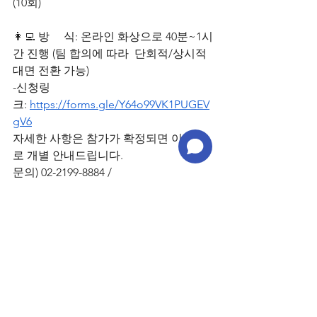
(10회)
👩‍💻 방     식: 온라인 화상으로 40분~1시
간 진행 (팀 합의에 따라  단회적/상시적 
대면 전환 가능)
-신청링
크: 
https://forms.gle/Y64o99VK1PUGEV
gV6
자세한 사항은 참가가 확정되면 이메일
로 개별 안내드립니다.
문의) 02-2199-8884 / 
yjheo1@yongsan.go.kr
(숫자1)