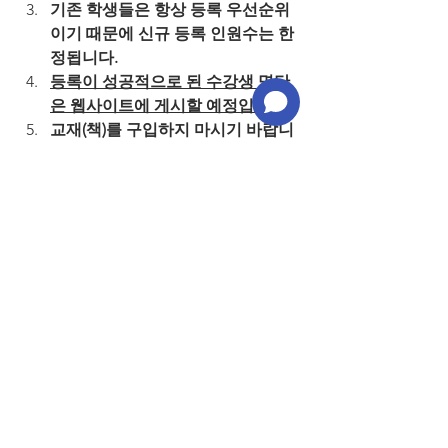
기존 학생들은 항상 등록 우선순위
이기 때문에 신규 등록 인원수는 한
정됩니다.
등록이 성공적으로 된 수강생 명단
은 웹사이트에 게시할 예정입니다.
교재(책)를 구입하지 마시기 바랍니
다. 명단이 확정되면 이태원GVC에
서 다음 진행해야 할 과정에 대해 안
내하겠습니다.
등록신청은 수업당 등록인원 수가 
꽉 차거나 12월 19일(금) 오후 4시 이
전에 마감될 예정입니다.
다음 레벨로 올라가기 위해서 모든 
학생들은 성실히 수업에 출석해야 
하고(70%이상 출석) 시험(평균 60점 
이상)을 봐야합니다.
온라인 수업의 경우, 모든 수강생들
은 수업시간동안 비디오와 마이크
를 켜 두셔야 합니다
. 선생님을 존중