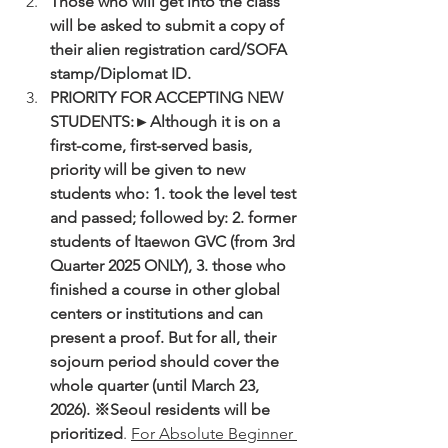
Those who will get into the class 
will be asked to submit a copy of 
their alien registration card/SOFA 
stamp/Diplomat ID.
PRIORITY FOR ACCEPTING NEW 
STUDENTS:►Although it is on a 
first-come, first-served basis, 
priority will be given to new 
students who: 1. took the level test 
and passed; followed by: 2. former 
students of Itaewon GVC (from 3rd 
Quarter 2025 ONLY), 3. those who 
finished a course in other global 
centers or institutions and can 
present a proof. But for all, their 
sojourn period should cover the 
whole quarter (until March 23, 
2026). ※Seoul residents will be 
prioritized
. 
For Absolute Beginner 