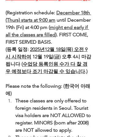
(Registration schedule: 
December 18th 
(Thurs) starts at 9:00 am
 until December 
19th (Fri) at 4:00 pm (
might end early if 
all the classes are filled
). FIRST COME, 
FIRST SERVED BASIS.
(등록 일정: 
2025년12월 18일(목) 오전 9
시 시작하여
 12월 19일(금) 오후 4시 마감
됩니다 (
수업당 등록인원 수가 다 찰 경
우 예정보다 조기 마감될 수 있습니다
.)
Please note the following: (한국어 아래
에)
These classes are only offered to 
foreign residents in Seoul. Tourist 
visa holders are NOT ALLOWED to 
register. MINORS (born after 2008) 
are NOT allowed to apply.