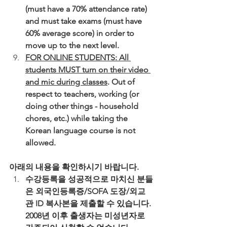
(must have a 70% attendance rate) 
and must take exams (must have 
60% average score) in order to 
move up to the next level.
FOR ONLINE STUDENTS: All 
students MUST turn on their video 
and mic during classes
. Out of 
respect to teachers, working (or 
doing other things - household 
chores, etc.) while taking the 
Korean language course is not 
allowed.
아래의 내용을 확인하시기 바랍니다.
수강등록을 성공적으로 마치신 분들
은 외국인등록증/SOFA 도장/외교
관 ID 복사본을 제출할 수 있습니다. 
2008년 이후 출생자는 미성년자로 