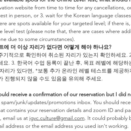
vation website from time to time for any cancellations, or 
est in person, or 3. wait for the Korean language classes 
re are spots available for your targeted level; if there is,
ne level test (please note that, there are cases where addi
one due to some circumstances).
스트에 더 이상 자리가 없다면 어떻게 해야 하나요?
를 주기적으로 확인하여 취소된 자리가 있는지 확인하세요. 
요. 3. 한국어 수업 등록이 끝난 후, 목표 레벨에 해당
 자리가 있다면, *보통 추가 온라인 레벨 테스트를 제공하
가 진행되지 않을 수도 있음을 유의해 주세요.
ould receive a confirmation of our reservation but I did n
r spam/junk/updates/promotions inbox. You should recei
hat contains your reservation details and zoom ID and pa
l, email us at 
igvc.culture@gmail.com
. It could probably
l address or the email address you used isn't working.