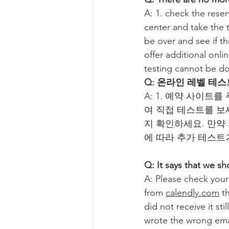
A: 1. check the reser
center and take the t
be over and see if the
offer additional onli
testing cannot be d
Q: 온라인 레벨 테
A: 1. 예약 사이트
여 직접 테스트를 보세
지 확인하세요. 만약
에 따라 추가 테스트
Q: It says that we sh
A: Please check you
from 
calendly.com
 t
did not receive it stil
wrote the wrong emai