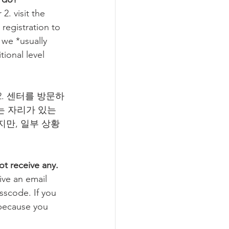
2. visit the 
registration to 
 we *usually 
tional level 
2. 센터를 방문하
하는 자리가 있는
지만, 일부 상황
ot receive any.
ve an email 
sscode. If you 
 because you 