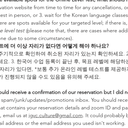
vation website from time to time for any cancellations, or 
est in person, or 3. wait for the Korean language classes 
re are spots available for your targeted level; if there is
e level test (
please note that, there are cases where addit
one due to some circumstances).
스트에 더 이상 자리가 없다면 어떻게 해야 하나요?
를 주기적으로 확인하여 취소된 자리가 있는지 확인하세요. 
요. 3. 한국어 수업 등록이 끝난 후, 목표 레벨에 해당
 자리가 있다면, *보통 추가 온라인 레벨 테스트를 제공하
가 진행되지 않을 수도 있음을 유의해 주세요.
ould receive a confirmation of our reservation but I did n
r spam/junk/updates/promotions inbox. You should recei
hat contains your reservation details and zoom ID and pa
l, email us at 
igvc.culture@gmail.com
. It could probably
l address or the email address you used isn't working.