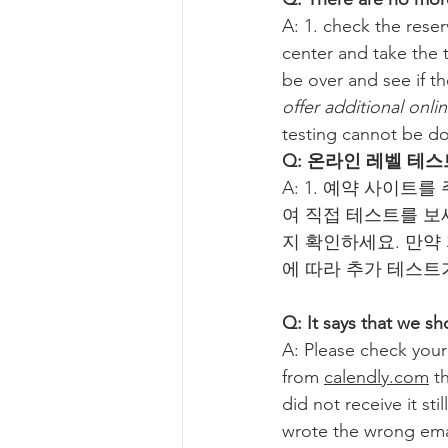
A: 1. check the reser
center and take the t
be over and see if the
offer additional onlin
testing cannot be d
Q: 온라인 레벨 테
A: 1. 예약 사이트
여 직접 테스트를 보세
지 확인하세요. 만약
에 따라 추가 테스트
Q: It says that we sh
A: Please check you
from 
calendly.com
 t
did not receive it stil
wrote the wrong emai