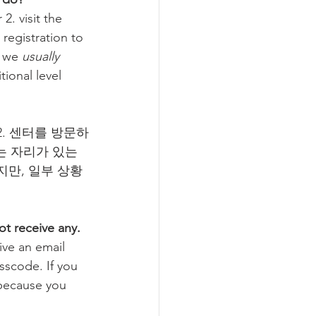
2. visit the 
registration to 
, we 
usually 
ional level 
2. 센터를 방문하
하는 자리가 있는
지만, 일부 상황
ot receive any.
ve an email 
sscode. If you 
 because you 