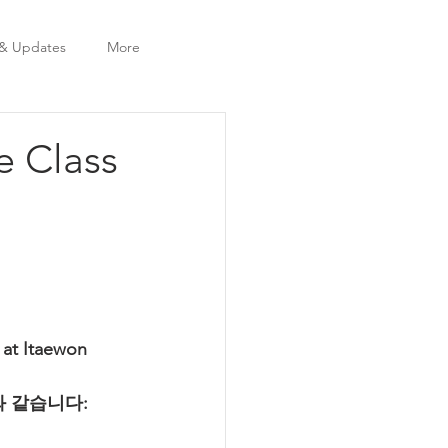
& Updates
More
e Class
 at Itaewon 
와 같습니다: