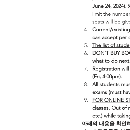
June 24, 2024). 
limit the number
seats will be giv
Current/existing
can accept per cl
The list of stud
DON’T BUY BOOKS
what to do next
Registration wil
(Fri, 4:00pm).
All students mus
exams (must hav
FOR ONLINE STU
classes
. Out of 
etc.) while taki
아래의 내용을 확인