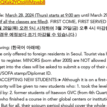
e/uQKsk2YCtqWMzvsb8
e: 
March 28, 2024 (Thurs) starts at 9:00 am
 until March 29
 all the classes are filled
). FIRST COME, FIRST SERVED 
월 28일(목) 오전 9시 시작하여
 3월 29일(금) 오후 4시 마감
 경우 예정보다 조기 마감될 수 있습니다
.)
ollowing: (한국어 아래에)
e only offered to foreign residents in Seoul. Tourist visa 
register. MINORS (born after 2005) are NOT allowed 
et into the class will be asked to submit a copy of their a
rd/SOFA stamp/Diplomat ID.
CCEPTING NEW STUDENTS:►Although it is on a first-co
iority will be given to new students who: 1. took the level
d by: 2. former students of Itaewon GVC (from 4th Quart
who finished a course in other global centers or institut
 But for all, their sojourn period should cover the whole q