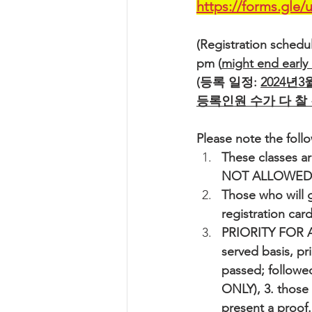
https://forms.gl
(Registration schedul
pm (
might end early if
(등록 일정: 
2024년3
등록인원 수가 다 찰
Please note the f
These classes ar
NOT ALLOWED to 
Those who will g
registration ca
PRIORITY FOR A
served basis, pr
passed; followe
ONLY), 3. those 
present a proof.