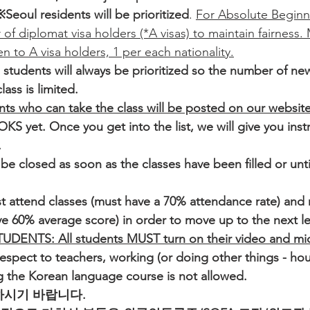
※Seoul residents will be prioritized
. 
For Absolute Beginne
 of diplomat visa holders (*A visas) to maintain fairness
en to A visa holders, 1 per each nationality.
 students will always be prioritized so the number of ne
ass is limited.
ents who can take the class will be posted on our websit
 yet. Once you get into the list, we will give you inst
.
l be closed as soon as the classes have been filled or unt
t attend classes (must have a 70% attendance rate) and 
e 60% average score) in order to move up to the next le
DENTS: All students MUST turn on their video and mic
respect to teachers, working (or doing other things - ho
ng the Korean language course is not allowed.
하시기 바랍니다.