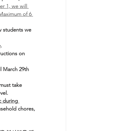
r 1, we will 
. Maximum of 6 
w students we 
e
.
ructions on 
il March 29th 
must take 
vel.
 during 
usehold chores, 