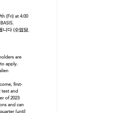
th (Fri) at 4:00 
BASIS.
됩니다 (
수업당 
holders are 
to apply.
lien 
me, first-
 test and 
er of 2023 
ions and can 
uarter (until 