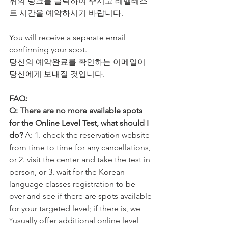
위의 링크를 클릭하여 주시고 레벨테스
트 시간을 예약하시기 바랍니다.
You will receive a separate email 
confirming your spot.
당신의 예약완료를 확인하는 이메일이 
당신에게 보내질 것입니다.
FAQ:
Q: There are no more available spots 
for the Online Level Test, what should I 
do? 
A: 1. check the reservation website 
from time to time for any cancellations, 
or 2. visit the center and take the test in 
person, or 3. wait for the Korean 
language classes registration to be 
over and see if there are spots available 
for your targeted level; if there is, we 
*usually offer additional online level 