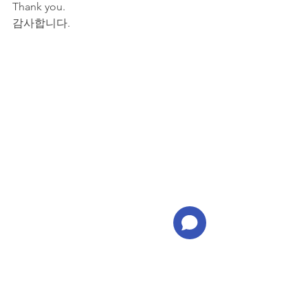
Thank you.
감사합니다.
Korean language Class
Itaewon Global Village Center